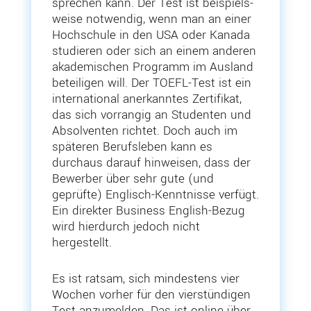
sprechen kann. Der Test ist beispiels­
weise notwendig, wenn man an einer
Hochschule in den USA oder Kanada
studieren oder sich an einem anderen
akade­mi­schen Programm im Ausland
betei­ligen will. Der TOEFL-Test ist ein
inter­na­tional anerkanntes Zerti­fikat,
das sich vorrangig an Studenten und
Absol­venten richtet. Doch auch im
späteren Berufs­leben kann es
durchaus darauf hinweisen, dass der
Bewerber über sehr gute (und
geprüfte) Englisch-Kennt­nisse verfügt.
Ein direkter Business English-Bezug
wird hierdurch jedoch nicht
hergestellt.
Es ist ratsam, sich mindestens vier
Wochen vorher für den vierstün­digen
Test anzumelden. Das ist online über