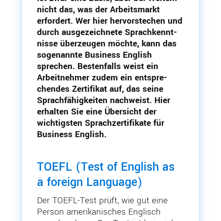
nicht das, was der Arbeits­markt
erfordert. Wer hier hervor­stechen und
durch ausge­zeichnete Sprach­kennt­
nisse überzeugen möchte, kann das
sogenannte Business English
sprechen. Besten­falls weist ein
Arbeit­nehmer zudem ein entspre­
chendes Zerti­fikat auf, das seine
Sprach­fä­hig­keiten nachweist. Hier
erhalten Sie eine Übersicht der
wichtigsten Sprach­zer­ti­fikate für
Business English.
TOEFL (Test of English as
a foreign Language)
Der TOEFL-Test prüft, wie gut eine
Person ameri­ka­ni­sches Englisch