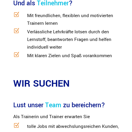
Und als 
Teilnehmer
?
Z
Mit freund­lichen, flexiblen und motivierten
Trainern lernen
Z
Verläss­liche Lehrkräfte lotsen durch den
Lernstoff, beant­worten Fragen und helfen
indivi­duell weiter
Z
Mit klaren Zielen und Spaß vorankommen
WIR SUCHEN
Lust unser 
Team
 zu bereichern?
Als Trainerin und Trainer erwarten Sie
Z
tolle Jobs mit abwechs­lungs­reichen Kunden,