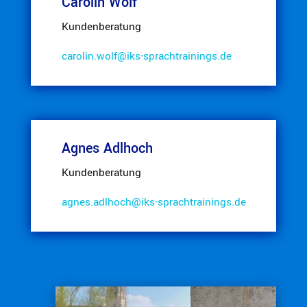
Carolin Wolf
Kunden­be­ratung
carolin.​wolf@​iks-​sprachtrainings.​de
Agnes Adlhoch
Kunden­be­ratung
agnes.​adlhoch@​iks-​sprachtrainings.​de