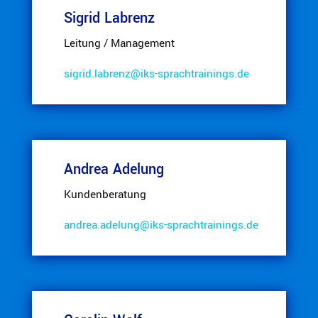
Sigrid Labrenz
Leitung / Management
sigrid.​labrenz@​iks-​sprachtrainings.​de
Andrea Adelung
Kunden­be­ratung
andrea.​adelung@​iks-​sprachtrainings.​de