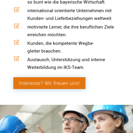
so bunt wie die bayerische Wirtschaft.
Z
inter­na­tional orien­tierte Unter­nehmen mit
Kunden- und Liefer­be­zie­hungen weltweit.
Z
motivierte Lerner, die ihre beruf­lichen Ziele
erreichen möchten.
Z
Kunden, die kompe­tente Wegbe­
gleiter brauchen.
Z
Austausch, Unter­stützung und interne
Weiter­bildung im IKS-Team.
Interesse? Wir freuen uns!