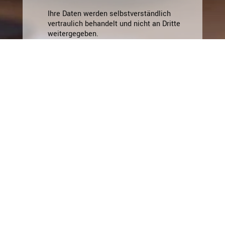
Ihre Daten werden selbstverständlich
vertraulich behandelt und nicht an Dritte
weitergegeben.
Zum Kurs anmelden
Kontakt
IKS Sprachtrainings