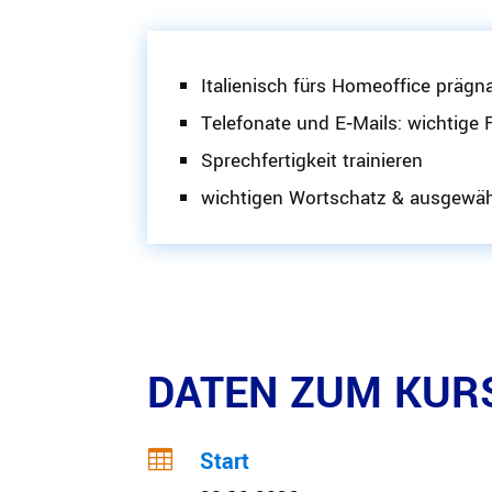
Italie­nisch fürs Homeoffice präg
Telefonate und E‑Mails: wichtige 
Sprech­fer­tigkeit trainieren
wichtigen Wortschatz & ausge­wäh
DATEN ZUM KUR

Start