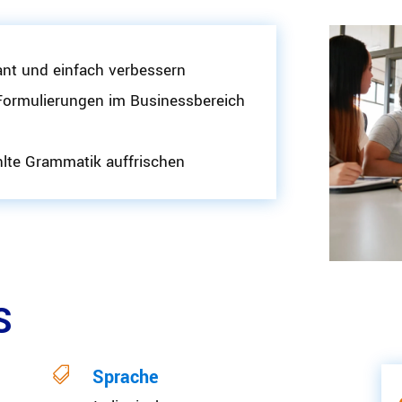
nant und einfach verbessern
Formu­lie­rungen im Businessbereich
lte Grammatik auffrischen
S

Sprache