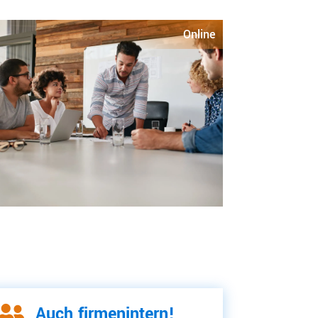
Online

Auch firmenintern!